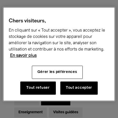
Filtres
Chers visiteurs,
En cliquant sur « Tout accepter », vous acceptez le
Tous les événements
Concerts
stockage de cookies sur votre appareil pour
Expositions
Films
Performances
améliorer la navigation sur le site, analyser son
utilisation et contribuer à nos efforts de marketing.
Rencontres & Débats
Jazz
En savoir plus
Musique classique
Global Music
Gérer les péférences
Musique électronique
Tout refuser
Tout accepter
Pour tous
Kids’ Palace
Enseignement
Visites guidées