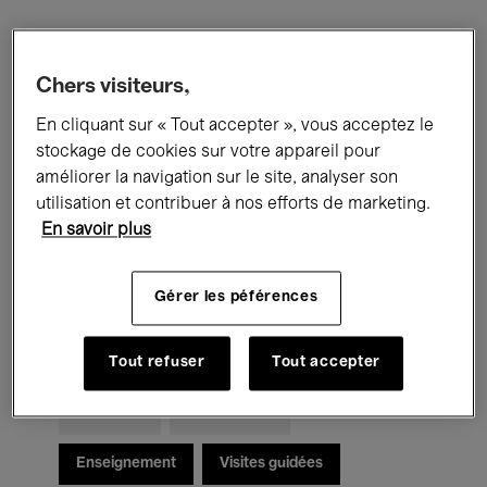
Filtres
Chers visiteurs,
En cliquant sur « Tout accepter », vous acceptez le
Tous les événements
Concerts
stockage de cookies sur votre appareil pour
Expositions
Films
Performances
améliorer la navigation sur le site, analyser son
utilisation et contribuer à nos efforts de marketing.
Rencontres & Débats
Jazz
En savoir plus
Musique classique
Global Music
Gérer les péférences
Musique électronique
Tout refuser
Tout accepter
Pour tous
Kids’ Palace
Enseignement
Visites guidées