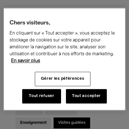
Filtres
Chers visiteurs,
En cliquant sur « Tout accepter », vous acceptez le
Tous les événements
Concerts
stockage de cookies sur votre appareil pour
Expositions
Films
Performances
améliorer la navigation sur le site, analyser son
utilisation et contribuer à nos efforts de marketing.
Rencontres & Débats
Jazz
En savoir plus
Musique classique
Global Music
Gérer les péférences
Musique électronique
Tout refuser
Tout accepter
Pour tous
Kids’ Palace
Enseignement
Visites guidées