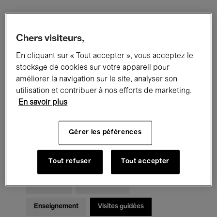
Filtres
Chers visiteurs,
En cliquant sur « Tout accepter », vous acceptez le
Tous les événements
Concerts
stockage de cookies sur votre appareil pour
Expositions
Films
Performances
améliorer la navigation sur le site, analyser son
utilisation et contribuer à nos efforts de marketing.
Rencontres & Débats
Jazz
En savoir plus
Musique classique
Global Music
Gérer les péférences
Musique électronique
Tout refuser
Tout accepter
Pour tous
Kids’ Palace
Enseignement
Visites guidées