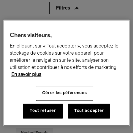
Filtres
Tous les événements
Concerts
Chers visiteurs,
Expositions
Films
Performances
En cliquant sur « Tout accepter », vous acceptez le
stockage de cookies sur votre appareil pour
Rencontres & Débats
Jazz
améliorer la navigation sur le site, analyser son
utilisation et contribuer à nos efforts de marketing.
Musique classique
Global Music
En savoir plus
Musique électronique
Gérer les péférences
Pour tous
Kids’ Palace
Tout refuser
Tout accepter
Enseignement
Visites guidées