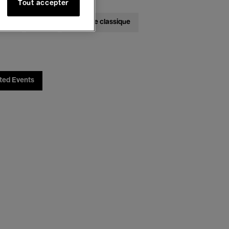
Tout accepter
bats
Jazz
Musique classique
ted Events