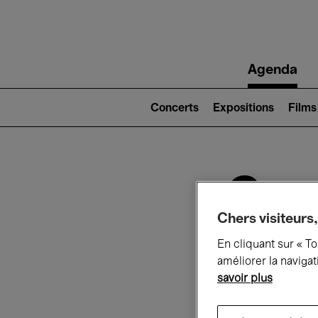
Main
Agenda
navigation
Main
navigation
Concerts
Expositions
Films
(level
2)
Ce q
Chers visiteurs,
En cliquant sur « T
Au
améliorer la navigat
savoir plus