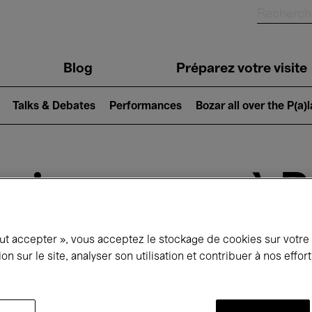
Blog
Préparez votre visite
Talks & Debates
Performances
Bozar all over the P(a)
ui se passe à 
out accepter », vous acceptez le stockage de cookies sur votre
jourd'hui
Prochains 7 jours
Octobre
ion sur le site, analyser son utilisation et contribuer à nos effo
Jeudi 01 - Samedi 31 Octobre 2026