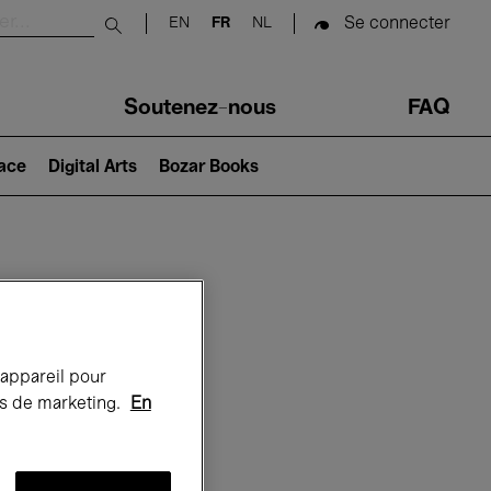
Se connecter
EN
FR
NL
Submit search
Soutenez-nous
FAQ
lace
Digital Arts
Bozar Books
Bozar
 appareil pour
rts de marketing.
En