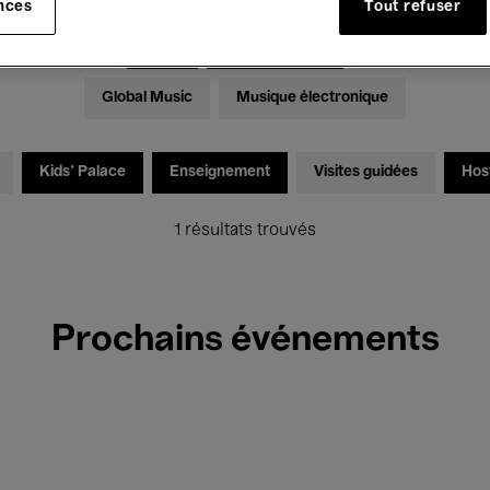
nces
Tout refuser
Expositions
Films
Performances
Rencontres & Dé
Global Music
Musique électronique
Kids’ Palace
Enseignement
Visites guidées
Hos
1 résultats trouvés
Prochains événements