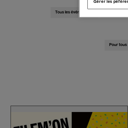
Gérer les péfére
Tous les événements
Concerts
Pour tous
Opening
Filem'on
Festival
2026