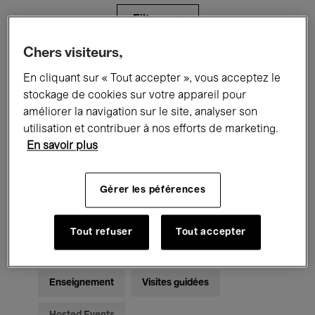
Filtres
Chers visiteurs,
Tous les événements
Concerts
En cliquant sur « Tout accepter », vous acceptez le
stockage de cookies sur votre appareil pour
Expositions
Films
Performances
améliorer la navigation sur le site, analyser son
utilisation et contribuer à nos efforts de marketing.
Rencontres & Débats
Jazz
En savoir plus
Musique classique
Global Music
Gérer les péférences
Musique électronique
Tout refuser
Tout accepter
Pour tous
Kids’ Palace
Enseignement
Visites guidées