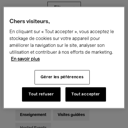
Filtres
Chers visiteurs,
Tous les événements
Concerts
En cliquant sur « Tout accepter », vous acceptez le
stockage de cookies sur votre appareil pour
Expositions
Films
Performances
améliorer la navigation sur le site, analyser son
utilisation et contribuer à nos efforts de marketing.
Rencontres & Débats
Jazz
En savoir plus
Musique classique
Global Music
Gérer les péférences
Musique électronique
Tout refuser
Tout accepter
Pour tous
Kids’ Palace
Enseignement
Visites guidées