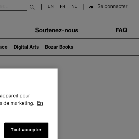
Se connecter
EN
FR
NL
Submit search
Soutenez-nous
FAQ
lace
Digital Arts
Bozar Books
Bozar
 appareil pour
rts de marketing.
En
Tout accepter