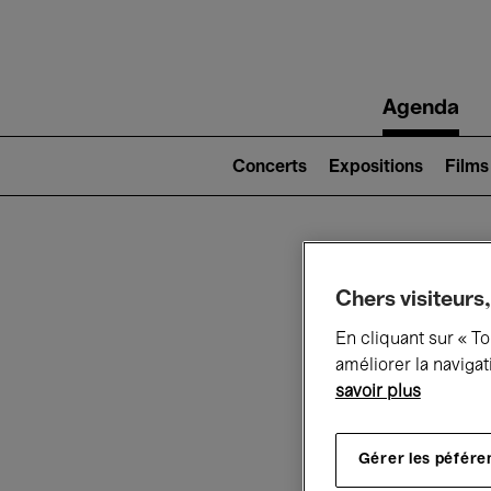
Main
Agenda
navigation
Main
navigation
Concerts
Expositions
Films
(level
2)
Ce q
Chers visiteurs,
En cliquant sur « T
améliorer la navigat
savoir plus
Au
Gérer les péfére