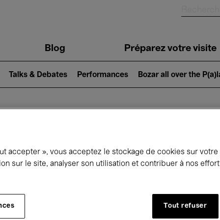
Blog
Préparez votre visite
Talks & Debates
Performances
Bozar all over the P(a)
ui se passe à 
out accepter », vous acceptez le stockage de cookies sur votre
ion sur le site, analyser son utilisation et contribuer à nos effo
jourd'hui
Prochains 7 jours
Octobre
nces
Tout refuser
Jeudi 01 - Samedi 31 Octobre 2026