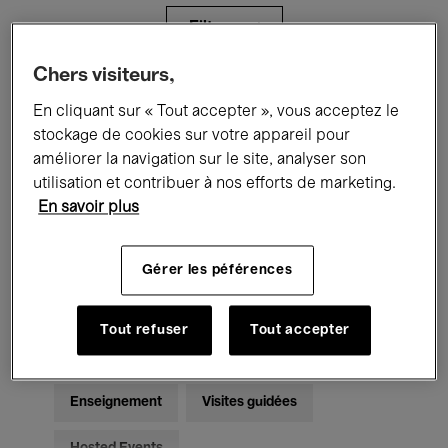
Filtres
Chers visiteurs,
Tous les événements
Concerts
En cliquant sur « Tout accepter », vous acceptez le
stockage de cookies sur votre appareil pour
Expositions
Films
Performances
améliorer la navigation sur le site, analyser son
utilisation et contribuer à nos efforts de marketing.
Rencontres & Débats
Jazz
En savoir plus
Musique classique
Global Music
Gérer les péférences
Musique électronique
Tout refuser
Tout accepter
Pour tous
Kids’ Palace
Enseignement
Visites guidées