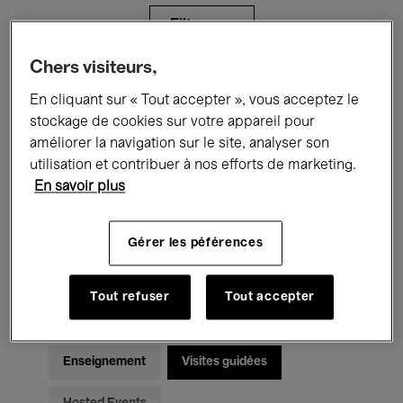
Filtres
Chers visiteurs,
Tous les événements
Concerts
En cliquant sur « Tout accepter », vous acceptez le
stockage de cookies sur votre appareil pour
Expositions
Films
Performances
améliorer la navigation sur le site, analyser son
utilisation et contribuer à nos efforts de marketing.
Rencontres & Débats
Jazz
En savoir plus
Musique classique
Global Music
Gérer les péférences
Musique électronique
Tout refuser
Tout accepter
Pour tous
Kids’ Palace
Enseignement
Visites guidées