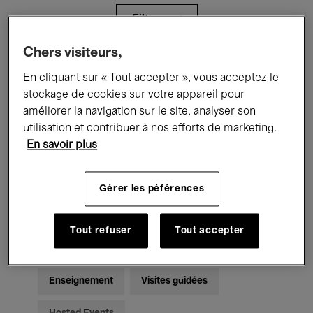
Filtres
Chers visiteurs,
Tous les événements
Concerts
En cliquant sur « Tout accepter », vous acceptez le
stockage de cookies sur votre appareil pour
Expositions
Films
Performances
améliorer la navigation sur le site, analyser son
utilisation et contribuer à nos efforts de marketing.
Rencontres & Débats
Jazz
En savoir plus
Musique classique
Global Music
Gérer les péférences
Musique électronique
Tout refuser
Tout accepter
Pour tous
Kids’ Palace
Enseignement
Visites guidées