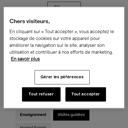
Filtres
Chers visiteurs,
Tous les événements
Concerts
En cliquant sur « Tout accepter », vous acceptez le
stockage de cookies sur votre appareil pour
Expositions
Films
Performances
améliorer la navigation sur le site, analyser son
utilisation et contribuer à nos efforts de marketing.
Rencontres & Débats
Jazz
En savoir plus
Musique classique
Global Music
Gérer les péférences
Musique électronique
Tout refuser
Tout accepter
Pour tous
Kids’ Palace
Enseignement
Visites guidées