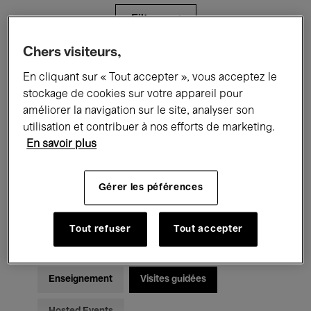
Filtres
Chers visiteurs,
Tous les événements
Concerts
En cliquant sur « Tout accepter », vous acceptez le
stockage de cookies sur votre appareil pour
Expositions
Films
Performances
améliorer la navigation sur le site, analyser son
utilisation et contribuer à nos efforts de marketing.
Rencontres & Débats
Jazz
En savoir plus
Musique classique
Global Music
Gérer les péférences
Musique électronique
Tout refuser
Tout accepter
Pour tous
Kids’ Palace
Enseignement
Visites guidées