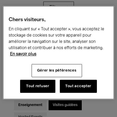
Filtres
Chers visiteurs,
Tous les événements
Concerts
En cliquant sur « Tout accepter », vous acceptez le
stockage de cookies sur votre appareil pour
Expositions
Films
Performances
améliorer la navigation sur le site, analyser son
utilisation et contribuer à nos efforts de marketing.
Rencontres & Débats
Jazz
En savoir plus
Musique classique
Global Music
Gérer les péférences
Musique électronique
Tout refuser
Tout accepter
Pour tous
Kids’ Palace
Enseignement
Visites guidées