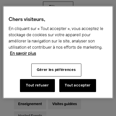
Filtres
Chers visiteurs,
Tous les événements
Concerts
En cliquant sur « Tout accepter », vous acceptez le
stockage de cookies sur votre appareil pour
Expositions
Films
Performances
améliorer la navigation sur le site, analyser son
utilisation et contribuer à nos efforts de marketing.
Rencontres & Débats
Jazz
En savoir plus
Musique classique
Global Music
Gérer les péférences
Musique électronique
Tout refuser
Tout accepter
Pour tous
Kids’ Palace
Enseignement
Visites guidées