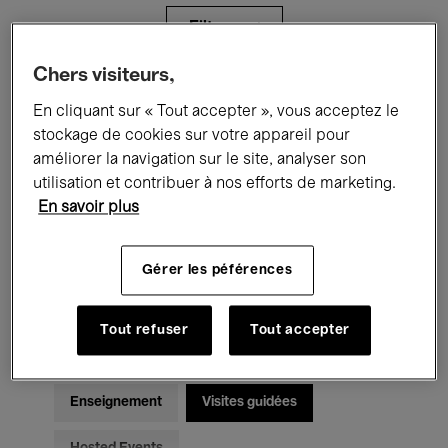
Filtres
Chers visiteurs,
Tous les événements
Concerts
En cliquant sur « Tout accepter », vous acceptez le
stockage de cookies sur votre appareil pour
Expositions
Films
Performances
améliorer la navigation sur le site, analyser son
utilisation et contribuer à nos efforts de marketing.
Rencontres & Débats
Jazz
En savoir plus
Musique classique
Global Music
Gérer les péférences
Musique électronique
Tout refuser
Tout accepter
Pour tous
Kids’ Palace
Enseignement
Visites guidées