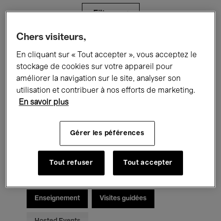
Filtres
Chers visiteurs,
Tous les événements
Concerts
En cliquant sur « Tout accepter », vous acceptez le
stockage de cookies sur votre appareil pour
Expositions
Films
Performances
améliorer la navigation sur le site, analyser son
utilisation et contribuer à nos efforts de marketing.
Rencontres & Débats
Jazz
En savoir plus
Musique classique
Global Music
Gérer les péférences
Musique électronique
Tout refuser
Tout accepter
Pour tous
Kids’ Palace
Enseignement
Visites guidées