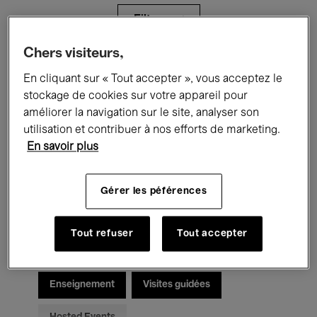
Filtres
Chers visiteurs,
Tous les événements
Concerts
En cliquant sur « Tout accepter », vous acceptez le
stockage de cookies sur votre appareil pour
Expositions
Films
Performances
améliorer la navigation sur le site, analyser son
utilisation et contribuer à nos efforts de marketing.
Rencontres & Débats
Jazz
En savoir plus
Musique classique
Global Music
Gérer les péférences
Musique électronique
Tout refuser
Tout accepter
Pour tous
Kids’ Palace
Enseignement
Visites guidées