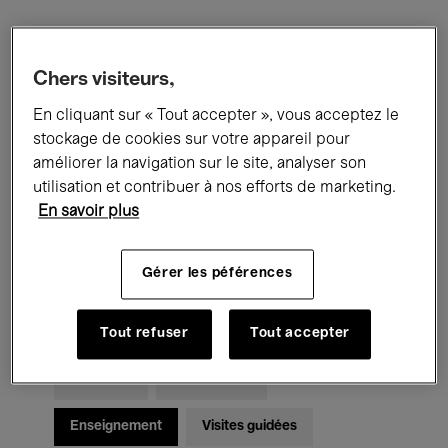
Filtres
Chers visiteurs,
En cliquant sur « Tout accepter », vous acceptez le
Tous les événements
Concerts
stockage de cookies sur votre appareil pour
Expositions
Films
Performances
améliorer la navigation sur le site, analyser son
utilisation et contribuer à nos efforts de marketing.
Rencontres & Débats
Jazz
En savoir plus
Musique classique
Global Music
Gérer les péférences
Musique électronique
Tout refuser
Tout accepter
Pour tous
Kids’ Palace
Enseignement
Visites guidées