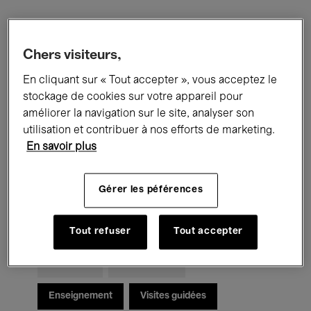
Filtres
Chers visiteurs,
En cliquant sur « Tout accepter », vous acceptez le
Tous les événements
Concerts
stockage de cookies sur votre appareil pour
Expositions
Films
Performances
améliorer la navigation sur le site, analyser son
utilisation et contribuer à nos efforts de marketing.
Rencontres & Débats
Jazz
En savoir plus
Musique classique
Global Music
Gérer les péférences
Musique électronique
Tout refuser
Tout accepter
Pour tous
Kids’ Palace
Enseignement
Visites guidées