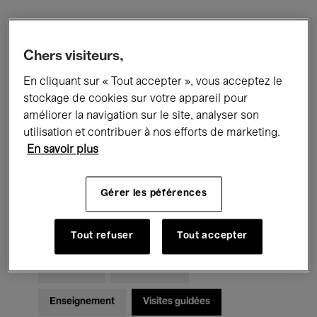
Filtres
Chers visiteurs,
En cliquant sur « Tout accepter », vous acceptez le
Tous les événements
Concerts
stockage de cookies sur votre appareil pour
Expositions
Films
Performances
améliorer la navigation sur le site, analyser son
utilisation et contribuer à nos efforts de marketing.
Rencontres & Débats
Jazz
En savoir plus
Musique classique
Global Music
Gérer les péférences
Musique électronique
Tout refuser
Tout accepter
Pour tous
Kids’ Palace
Enseignement
Visites guidées