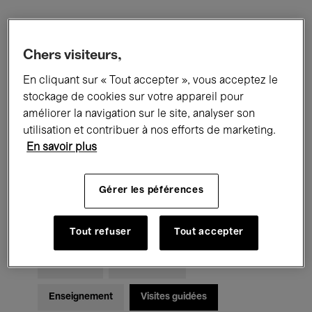
Filtres
Chers visiteurs,
En cliquant sur « Tout accepter », vous acceptez le
Tous les événements
Concerts
stockage de cookies sur votre appareil pour
Expositions
Films
Performances
améliorer la navigation sur le site, analyser son
utilisation et contribuer à nos efforts de marketing.
Rencontres & Débats
Jazz
En savoir plus
Musique classique
Global Music
Gérer les péférences
Musique électronique
Tout refuser
Tout accepter
Pour tous
Kids’ Palace
Enseignement
Visites guidées