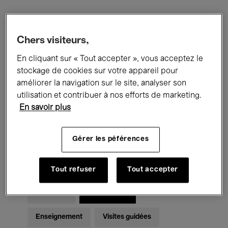
Filtres
Chers visiteurs,
En cliquant sur « Tout accepter », vous acceptez le
Tous les événements
Concerts
stockage de cookies sur votre appareil pour
Expositions
Films
Performances
améliorer la navigation sur le site, analyser son
utilisation et contribuer à nos efforts de marketing.
Rencontres & Débats
Jazz
En savoir plus
Musique classique
Global Music
Gérer les péférences
Musique électronique
Tout refuser
Tout accepter
Pour tous
Kids’ Palace
Enseignement
Visites guidées