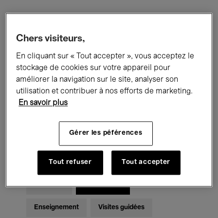
Filtres
Chers visiteurs,
En cliquant sur « Tout accepter », vous acceptez le
Tous les événements
Concerts
stockage de cookies sur votre appareil pour
Expositions
Films
Performances
améliorer la navigation sur le site, analyser son
utilisation et contribuer à nos efforts de marketing.
Rencontres & Débats
Jazz
En savoir plus
Musique classique
Global Music
Gérer les péférences
Musique électronique
Tout refuser
Tout accepter
Pour tous
Kids’ Palace
Enseignement
Visites guidées