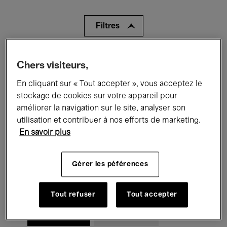
Filtres
Tous les événements
Concerts
Chers visiteurs,
Expositions
Films
Performances
En cliquant sur « Tout accepter », vous acceptez le
stockage de cookies sur votre appareil pour
Rencontres & Débats
Jazz
améliorer la navigation sur le site, analyser son
utilisation et contribuer à nos efforts de marketing.
Musique classique
Global Music
En savoir plus
Musique électronique
Gérer les péférences
Pour tous
Kids’ Palace
Tout refuser
Tout accepter
Enseignement
Visites guidées