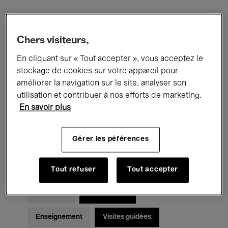
Filtres
Chers visiteurs,
En cliquant sur « Tout accepter », vous acceptez le
Tous les événements
Concerts
stockage de cookies sur votre appareil pour
Expositions
Films
Performances
améliorer la navigation sur le site, analyser son
utilisation et contribuer à nos efforts de marketing.
Rencontres & Débats
Jazz
En savoir plus
Musique classique
Global Music
Gérer les péférences
Musique électronique
Tout refuser
Tout accepter
Pour tous
Kids’ Palace
Enseignement
Visites guidées