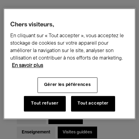
Filtres
Chers visiteurs,
En cliquant sur « Tout accepter », vous acceptez le
Tous les événements
Concerts
stockage de cookies sur votre appareil pour
Expositions
Films
Performances
améliorer la navigation sur le site, analyser son
utilisation et contribuer à nos efforts de marketing.
Rencontres & Débats
Jazz
En savoir plus
Musique classique
Global Music
Gérer les péférences
Musique électronique
Tout refuser
Tout accepter
Pour tous
Kids’ Palace
Enseignement
Visites guidées