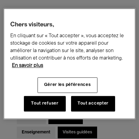
Filtres
Chers visiteurs,
En cliquant sur « Tout accepter », vous acceptez le
Tous les événements
Concerts
stockage de cookies sur votre appareil pour
Expositions
Films
Performances
améliorer la navigation sur le site, analyser son
utilisation et contribuer à nos efforts de marketing.
Rencontres & Débats
Jazz
En savoir plus
Musique classique
Global Music
Gérer les péférences
Musique électronique
Tout refuser
Tout accepter
Pour tous
Kids’ Palace
Enseignement
Visites guidées