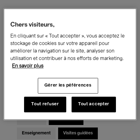
Filtres
Chers visiteurs,
En cliquant sur « Tout accepter », vous acceptez le
Tous les événements
Concerts
stockage de cookies sur votre appareil pour
Expositions
Films
Performances
améliorer la navigation sur le site, analyser son
utilisation et contribuer à nos efforts de marketing.
Rencontres & Débats
Jazz
En savoir plus
Musique classique
Global Music
Gérer les péférences
Musique électronique
Tout refuser
Tout accepter
Pour tous
Kids’ Palace
Enseignement
Visites guidées