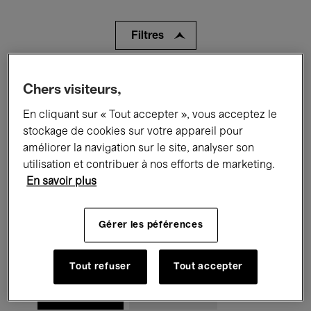
Filtres
Tous les événements
Concerts
Chers visiteurs,
Expositions
Films
Performances
En cliquant sur « Tout accepter », vous acceptez le
stockage de cookies sur votre appareil pour
Rencontres & Débats
Jazz
améliorer la navigation sur le site, analyser son
utilisation et contribuer à nos efforts de marketing.
Musique classique
Global Music
En savoir plus
Musique électronique
Gérer les péférences
Pour tous
Kids’ Palace
Tout refuser
Tout accepter
Enseignement
Visites guidées