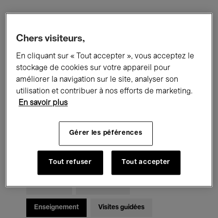
Filtres
Chers visiteurs,
En cliquant sur « Tout accepter », vous acceptez le
Tous les événements
Concerts
stockage de cookies sur votre appareil pour
Expositions
Films
Performances
améliorer la navigation sur le site, analyser son
utilisation et contribuer à nos efforts de marketing.
Rencontres & Débats
Jazz
En savoir plus
Musique classique
Global Music
Gérer les péférences
Musique électronique
Tout refuser
Tout accepter
Pour tous
Kids’ Palace
Enseignement
Visites guidées