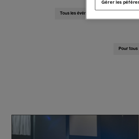
Gérer les péfére
Tous les événements
Concerts
Pour tous
Un
pays
supplémentaire