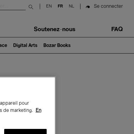
Se connecter
EN
FR
NL
Submit search
Soutenez-nous
FAQ
lace
Digital Arts
Bozar Books
Bozar
 appareil pour
rts de marketing.
En