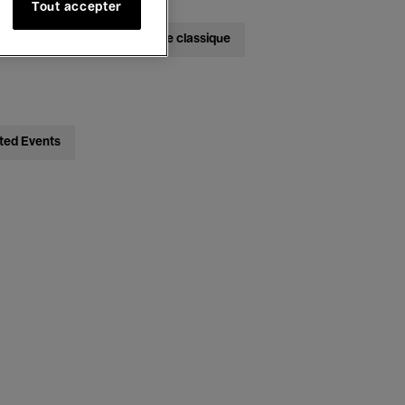
Tout accepter
bats
Jazz
Musique classique
ted Events