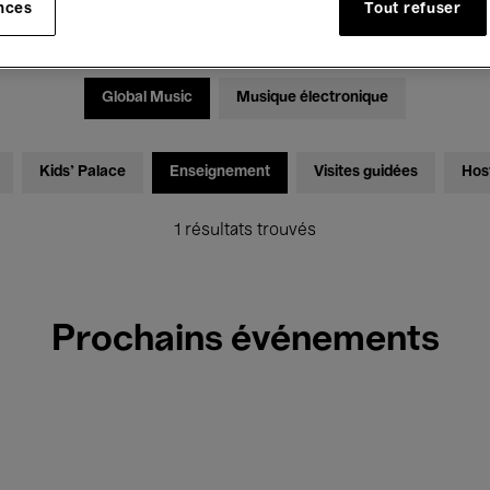
nces
Tout refuser
Expositions
Films
Performances
Rencontres & Dé
Global Music
Musique électronique
Kids’ Palace
Enseignement
Visites guidées
Hos
1 résultats trouvés
Prochains événements