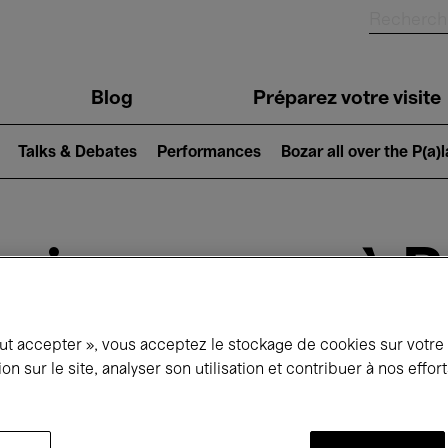
Blog
Préparez votre visite
Talks & Debates
Performances
Bozar all over the P(a)
ui se passe à 
out accepter », vous acceptez le stockage de cookies sur votre
jourd'hui
Prochains 7 jours
Novembre
ion sur le site, analyser son utilisation et contribuer à nos effo
Dimanche 01 - Lundi 30 Novembre 2026