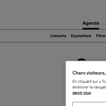
Main
Agenda
navigation
Main
navigation
Concerts
Expositions
Films
(level
2)
Ce q
Chers visiteurs,
En cliquant sur « T
Au
améliorer la navigat
savoir plus