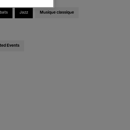
bats
Jazz
Musique classique
ted Events