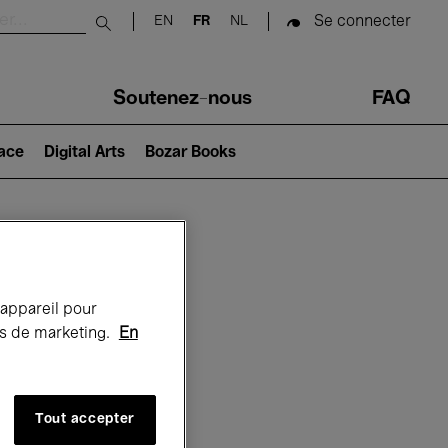
Se connecter
EN
FR
NL
Submit search
Soutenez-nous
FAQ
lace
Digital Arts
Bozar Books
Bozar
 appareil pour
rts de marketing.
En
Tout accepter