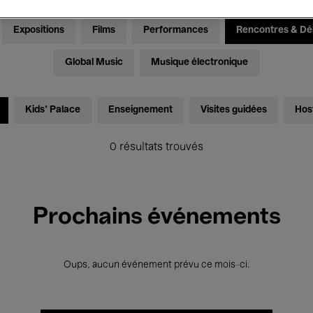
Expositions
Films
Performances
Rencontres & Dé
Global Music
Musique électronique
Kids’ Palace
Enseignement
Visites guidées
Hos
0 résultats trouvés
Prochains événements
Oups, aucun événement prévu ce mois-ci.