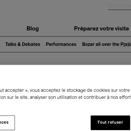
Blog
Préparez votre visite
Talks & Debates
Performances
Bozar all over the P(a)
ui se passe à 
out accepter », vous acceptez le stockage de cookies sur votre
ion sur le site, analyser son utilisation et contribuer à nos effo
jourd'hui
Prochains 7 jours
Novembre
nces
Tout refuser
Dimanche 01 - Lundi 30 Novembre 2026