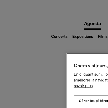
Main
Agenda
navigation
Main
navigation
Concerts
Expositions
Films
(level
2)
Ce q
Chers visiteurs,
En cliquant sur « T
améliorer la navigat
savoir plus
Au
Gérer les péfére