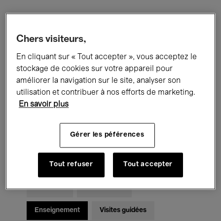
Filtres
Chers visiteurs,
En cliquant sur « Tout accepter », vous acceptez le
Tous les événements
Concerts
stockage de cookies sur votre appareil pour
Expositions
Films
Performances
améliorer la navigation sur le site, analyser son
utilisation et contribuer à nos efforts de marketing.
Rencontres & Débats
Jazz
En savoir plus
Musique classique
Global Music
Gérer les péférences
Musique électronique
Tout refuser
Tout accepter
Pour tous
Kids’ Palace
Enseignement
Visites guidées