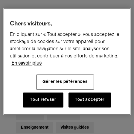
Filtres
Chers visiteurs,
En cliquant sur « Tout accepter », vous acceptez le
Tous les événements
Concerts
stockage de cookies sur votre appareil pour
Expositions
Films
Performances
améliorer la navigation sur le site, analyser son
utilisation et contribuer à nos efforts de marketing.
Rencontres & Débats
Jazz
En savoir plus
Musique classique
Global Music
Gérer les péférences
Musique électronique
Tout refuser
Tout accepter
Pour tous
Kids’ Palace
Enseignement
Visites guidées