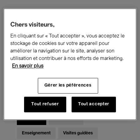
Filtres
Chers visiteurs,
En cliquant sur « Tout accepter », vous acceptez le
Tous les événements
Concerts
stockage de cookies sur votre appareil pour
Expositions
Films
Performances
améliorer la navigation sur le site, analyser son
utilisation et contribuer à nos efforts de marketing.
Rencontres & Débats
Jazz
En savoir plus
Musique classique
Global Music
Gérer les péférences
Musique électronique
Tout refuser
Tout accepter
Pour tous
Kids’ Palace
Enseignement
Visites guidées