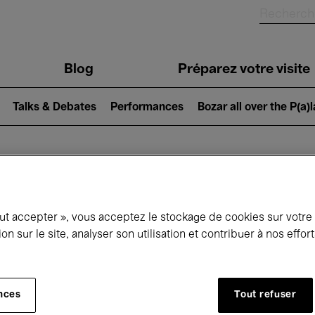
Blog
Préparez votre visite
Talks & Debates
Performances
Bozar all over the P(a)
ui se passe à 
out accepter », vous acceptez le stockage de cookies sur votre
ion sur le site, analyser son utilisation et contribuer à nos effo
jourd'hui
Prochains 7 jours
Novembre
nces
Tout refuser
Dimanche 01 - Lundi 30 Novembre 2026