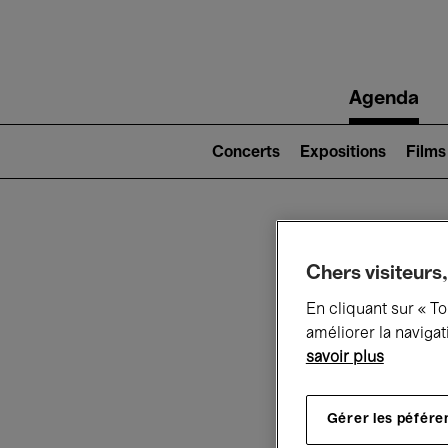
Main
Agenda
navigation
Main
navigation
Concerts
Expositions
Films
(level
2)
Ce q
Chers visiteurs,
En cliquant sur « T
améliorer la navigat
savoir plus
Au
Gérer les péfére