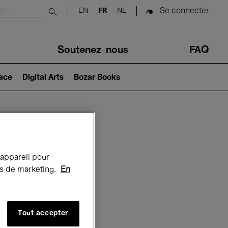
Se connecter
EN
FR
NL
Submit search
Soutenez-nous
FAQ
lace
Digital Arts
Bozar Books
Bozar
 appareil pour
rts de marketing.
En
Tout accepter