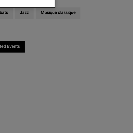
bats
Jazz
Musique classique
ted Events