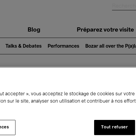
Blog
Préparez votre visite
Talks & Debates
Performances
Bozar all over the P(a)
ui se passe à 
out accepter », vous acceptez le stockage de cookies sur votre
ion sur le site, analyser son utilisation et contribuer à nos effo
jourd'hui
Prochains 7 jours
Novembre
nces
Tout refuser
Dimanche 01 - Lundi 30 Novembre 2026