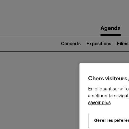
Main
Agenda
navigation
Main
navigation
Concerts
Expositions
Films
(level
2)
Ce q
Chers visiteurs,
En cliquant sur « T
améliorer la navigat
savoir plus
Au
Gérer les péfére