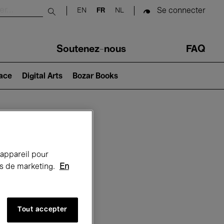
Se connecter
EN
FR
NL
Submit search
Soutenez-nous
FAQ
lace
Digital Arts
Bozar Books
Bozar
 appareil pour
rts de marketing.
En
Tout accepter