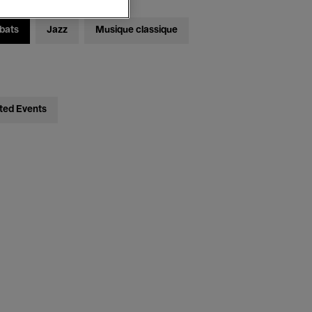
bats
Jazz
Musique classique
ted Events