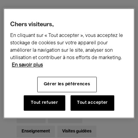
Filtres
Chers visiteurs,
En cliquant sur « Tout accepter », vous acceptez le
Tous les événements
Concerts
stockage de cookies sur votre appareil pour
Expositions
Films
Performances
améliorer la navigation sur le site, analyser son
utilisation et contribuer à nos efforts de marketing.
Rencontres & Débats
Jazz
En savoir plus
Musique classique
Global Music
Gérer les péférences
Musique électronique
Tout refuser
Tout accepter
Pour tous
Kids’ Palace
Enseignement
Visites guidées