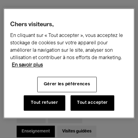
Filtres
Chers visiteurs,
En cliquant sur « Tout accepter », vous acceptez le
Tous les événements
Concerts
stockage de cookies sur votre appareil pour
Expositions
Films
Performances
améliorer la navigation sur le site, analyser son
utilisation et contribuer à nos efforts de marketing.
Rencontres & Débats
Jazz
En savoir plus
Musique classique
Global Music
Gérer les péférences
Musique électronique
Tout refuser
Tout accepter
Pour tous
Kids’ Palace
Enseignement
Visites guidées