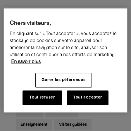
Filtres
Chers visiteurs,
En cliquant sur « Tout accepter », vous acceptez le
Tous les événements
Concerts
stockage de cookies sur votre appareil pour
Expositions
Films
Performances
améliorer la navigation sur le site, analyser son
utilisation et contribuer à nos efforts de marketing.
Rencontres & Débats
Jazz
En savoir plus
Musique classique
Global Music
Gérer les péférences
Musique électronique
Tout refuser
Tout accepter
Pour tous
Kids’ Palace
Enseignement
Visites guidées