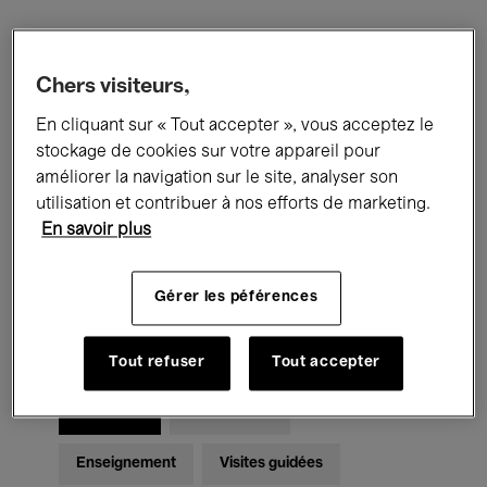
Filtres
Chers visiteurs,
En cliquant sur « Tout accepter », vous acceptez le
Tous les événements
Concerts
stockage de cookies sur votre appareil pour
Expositions
Films
Performances
améliorer la navigation sur le site, analyser son
utilisation et contribuer à nos efforts de marketing.
Rencontres & Débats
Jazz
En savoir plus
Musique classique
Global Music
Gérer les péférences
Musique électronique
Tout refuser
Tout accepter
Pour tous
Kids’ Palace
Enseignement
Visites guidées