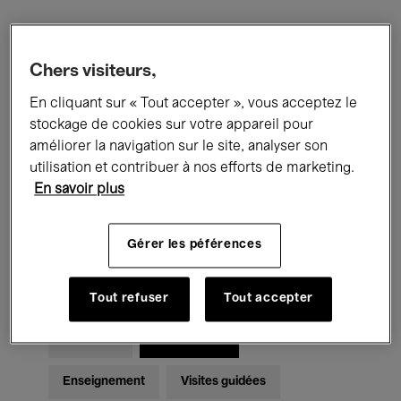
Filtres
Chers visiteurs,
En cliquant sur « Tout accepter », vous acceptez le
Tous les événements
Concerts
stockage de cookies sur votre appareil pour
Expositions
Films
Performances
améliorer la navigation sur le site, analyser son
utilisation et contribuer à nos efforts de marketing.
Rencontres & Débats
Jazz
En savoir plus
Musique classique
Global Music
Gérer les péférences
Musique électronique
Tout refuser
Tout accepter
Pour tous
Kids’ Palace
Enseignement
Visites guidées