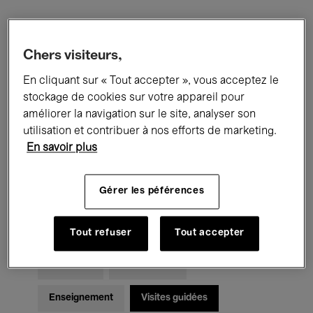
Filtres
Chers visiteurs,
En cliquant sur « Tout accepter », vous acceptez le
Tous les événements
Concerts
stockage de cookies sur votre appareil pour
Expositions
Films
Performances
améliorer la navigation sur le site, analyser son
utilisation et contribuer à nos efforts de marketing.
Rencontres & Débats
Jazz
En savoir plus
Musique classique
Global Music
Gérer les péférences
Musique électronique
Tout refuser
Tout accepter
Pour tous
Kids’ Palace
Enseignement
Visites guidées