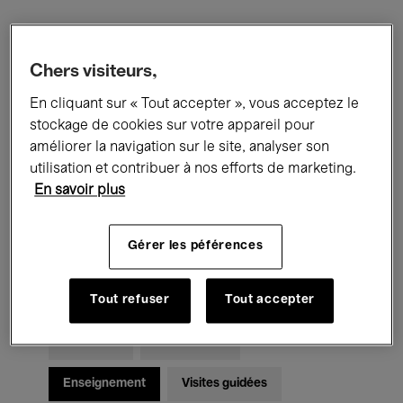
Filtres
Chers visiteurs,
En cliquant sur « Tout accepter », vous acceptez le
Tous les événements
Concerts
stockage de cookies sur votre appareil pour
Expositions
Films
Performances
améliorer la navigation sur le site, analyser son
utilisation et contribuer à nos efforts de marketing.
Rencontres & Débats
Jazz
En savoir plus
Musique classique
Global Music
Gérer les péférences
Musique électronique
Tout refuser
Tout accepter
Pour tous
Kids’ Palace
Enseignement
Visites guidées