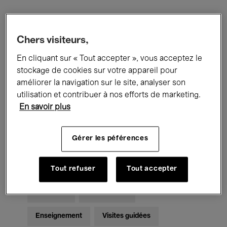
Filtres
Chers visiteurs,
En cliquant sur « Tout accepter », vous acceptez le
Tous les événements
Concerts
stockage de cookies sur votre appareil pour
Expositions
Films
Performances
améliorer la navigation sur le site, analyser son
utilisation et contribuer à nos efforts de marketing.
Rencontres & Débats
Jazz
En savoir plus
Musique classique
Global Music
Gérer les péférences
Musique électronique
Tout refuser
Tout accepter
Pour tous
Kids’ Palace
Enseignement
Visites guidées