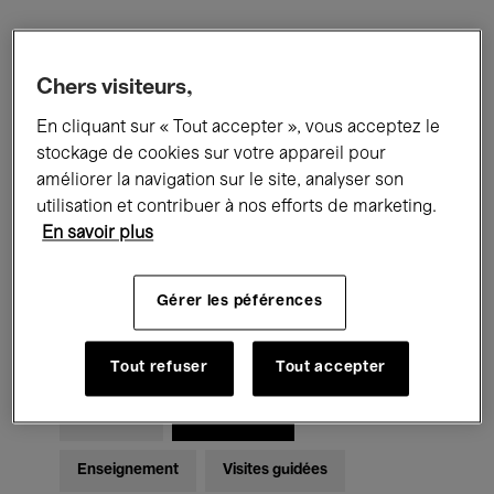
Filtres
Chers visiteurs,
En cliquant sur « Tout accepter », vous acceptez le
Tous les événements
Concerts
stockage de cookies sur votre appareil pour
Expositions
Films
Performances
améliorer la navigation sur le site, analyser son
utilisation et contribuer à nos efforts de marketing.
Rencontres & Débats
Jazz
En savoir plus
Musique classique
Global Music
Gérer les péférences
Musique électronique
Tout refuser
Tout accepter
Pour tous
Kids’ Palace
Enseignement
Visites guidées