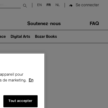
Se connecter
EN
FR
NL
Submit search
Soutenez-nous
FAQ
lace
Digital Arts
Bozar Books
Bozar
 appareil pour
rts de marketing.
En
Tout accepter