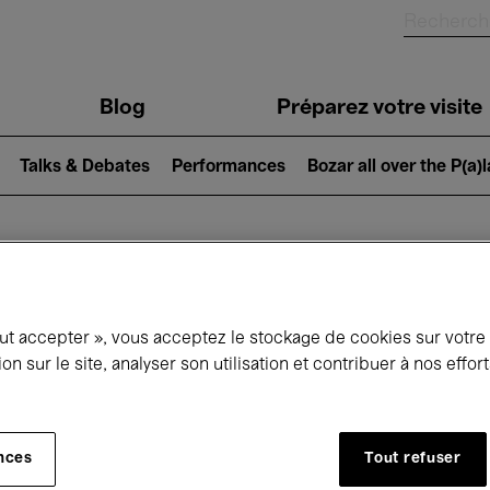
Blog
Préparez votre visite
Talks & Debates
Performances
Bozar all over the P(a)
ui se passe à 
out accepter », vous acceptez le stockage de cookies sur votre
ion sur le site, analyser son utilisation et contribuer à nos effo
jourd'hui
Prochains 7 jours
Décembre
nces
Tout refuser
Mardi 01 - Jeudi 31 Décembre 2026