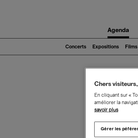
Main
Agenda
navigation
Main
navigation
Concerts
Expositions
Films
(level
2)
Ce q
Chers visiteurs,
En cliquant sur « T
améliorer la navigat
savoir plus
Au
Gérer les péfére