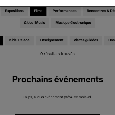
Expositions
Films
Performances
Rencontres & Dé
Global Music
Musique électronique
Kids’ Palace
Enseignement
Visites guidées
Hos
0 résultats trouvés
Prochains événements
Oups, aucun événement prévu ce mois-ci.