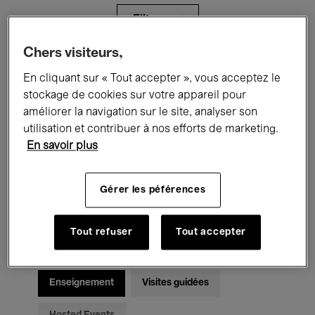
Filtres
Chers visiteurs,
Tous les événements
Concerts
En cliquant sur « Tout accepter », vous acceptez le
stockage de cookies sur votre appareil pour
Expositions
Films
Performances
améliorer la navigation sur le site, analyser son
utilisation et contribuer à nos efforts de marketing.
Rencontres & Débats
Jazz
En savoir plus
Musique classique
Global Music
Gérer les péférences
Musique électronique
Tout refuser
Tout accepter
Pour tous
Kids’ Palace
Enseignement
Visites guidées